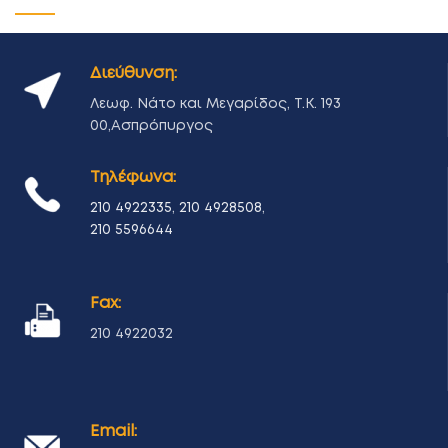
ET VESTIBULUM QUIS A SUSPENDISSE
DECOR
Διεύθυνση:
Λεωφ. Νάτο και Μεγαρίδος, Τ.Κ. 193
00,Ασπρόπυργος
Τηλέφωνα:
210 4922335
,
210 4928508
,
210 5596644
Fax:
210 4922032
Email: