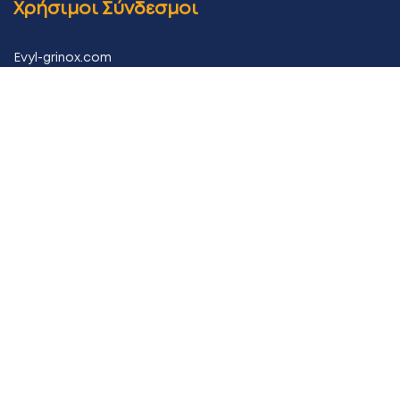
Χρήσιμοι Σύνδεσμοι
Evyl-grinox.com
Κέντρο απορρήτου
Επικοινωνία
Ακολουθήστε μας
POWERED BY
ADMIN PC