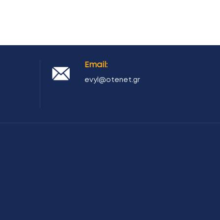
Email:
evyl@otenet.gr