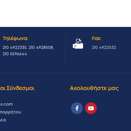
Τηλέφωνα:
Fax:
210 4922335
,
210 4928508
,
210 4922032
210 5596644
οι Σύνδεσμοι
Ακολουθήστε μας
ox.com
απορρήτου
νία