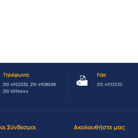
Τηλέφωνα:
Fax:
210 4922335
,
210 4928508
,
210 4922032
210 5596644
οι Σύνδεσμοι
Ακολουθήστε μας