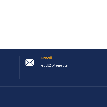
Email:
evyl@otenet.gr